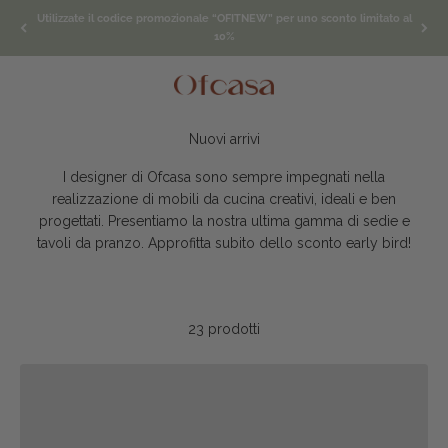
Vai al contenuto
Utilizzate il codice promozionale “OFITNEW” per uno sconto limitato al
10%
Menù
Cerca
Carrel
Ofcasafurniture IT
I designer di Ofcasa sono sempre impegnati nella
realizzazione di mobili da cucina creativi, ideali e ben
progettati. Presentiamo la nostra ultima gamma di sedie e
tavoli da pranzo. Approfitta subito dello sconto early bird!
23 prodotti
Colori vivaci che si integrano nella vita quotidiana