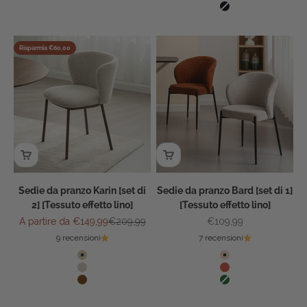
Beige
Nero
Risparmia €60,00
Sedie da pranzo Karin [set di
Sedie da pranzo Bard [set di 1]
2] [Tessuto effetto lino]
[Tessuto effetto lino]
Prezzo scontato
Prezzo
Prezzo scontato
A partire da €149,99
€209,99
€109,99
9 recensioni
7 recensioni
Colore
Colore
Roccia
Sabbia
Beige
Terracotta
Marrone
Verde