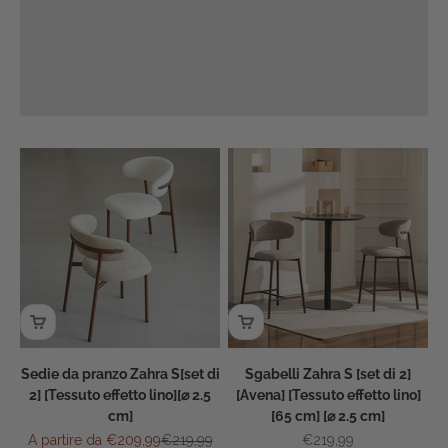
Sedie da pranzo Zahra S[set di
Sgabelli Zahra S [set di 2]
2] [Tessuto effetto lino][⌀ 2.5
[Avena] [Tessuto effetto lino]
cm]
[65 cm] [⌀ 2.5 cm]
Prezzo scontato
Prezzo
Prezzo scontato
A partire da €209,99
€219,99
€219,99