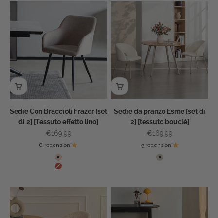
Sedie Con Braccioli Frazer [set
Sedie da pranzo Esme [set di
di 2] [Tessuto effetto lino]
2] [tessuto bouclé]
Prezzo scontato
Prezzo scontato
€169,99
€169,99
8 recensioni
5 recensioni
Colore
Colore
Sabbia
Beige
Terracotta