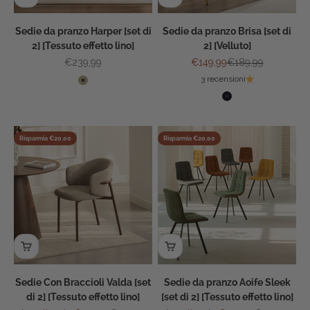
Sedie da pranzo Harper [set di
Sedie da pranzo Brisa [set di
2] [Tessuto effetto lino]
2] [Velluto]
Prezzo scontato
Prezzo scontato
Prezzo
€239,99
€149,99
€189,99
Colore
3 recensioni
Avena
Colore
Nero
Risparmia €20,00
Risparmia €20,00
Sedie Con Braccioli Valda [set
Sedie da pranzo Aoife Sleek
di 2] [Tessuto effetto lino]
[set di 2] [Tessuto effetto lino]