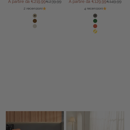
Prezzo scontato
Prezzo
Prezzo scontato
Prezzo
A partire da €219,99
€239,99
A partire da €129,99
€149,99
2 recensioni
4 recensioni
Colore
Colore
Avena
Grigio scuro
Marrone
Verde
Beige
Terracotta
Senape
Portate la primavera in casa vostra