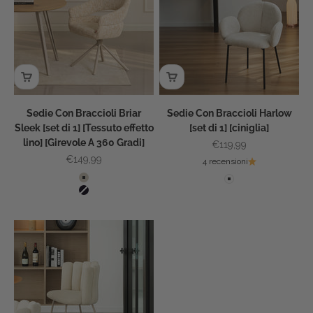
Sedie Con Braccioli Briar
Sedie Con Braccioli Harlow
Sleek [set di 1] [Tessuto effetto
[set di 1] [ciniglia]
lino] [Girevole A 360 Gradi]
Prezzo scontato
€119,99
Prezzo scontato
€149,99
4 recensioni
Color
Colore
Beige
Bianco
Nero