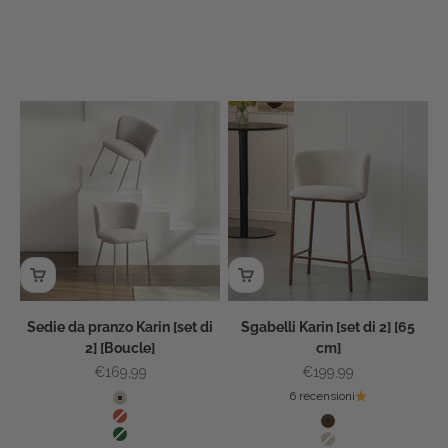
Sedie da pranzo Karin [set di
Sgabelli Karin [set di 2] [65
2] [Boucle]
cm]
Prezzo scontato
Prezzo scontato
€169,99
€199,99
Colore
6 recensioni
Beige
Colore
Terracotta
Motivo noce
Verde