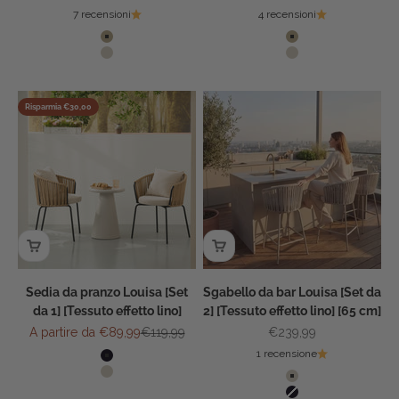
7 recensioni
4 recensioni
Colore
Colore
Avena
Avena
Beige
Beige
Risparmia €30,00
Sedia da pranzo Louisa [Set
Sgabello da bar Louisa [Set da
da 1] [Tessuto effetto lino]
2] [Tessuto effetto lino] [65 cm]
Prezzo scontato
Prezzo
Prezzo scontato
A partire da €89,99
€119,99
€239,99
Colore
1 recensione
Nero
Colore
Beige
Beige