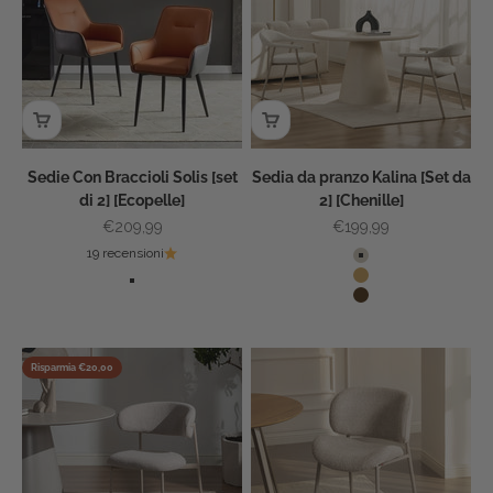
Sedie Con Braccioli Solis [set
Sedia da pranzo Kalina [Set da
di 2] [Ecopelle]
2] [Chenille]
Prezzo scontato
Prezzo scontato
€209,99
€199,99
19 recensioni
Color
Beige
Colore
Legno
Marrone e grigio
Noce
Grigio e marrone
Risparmia €20,00