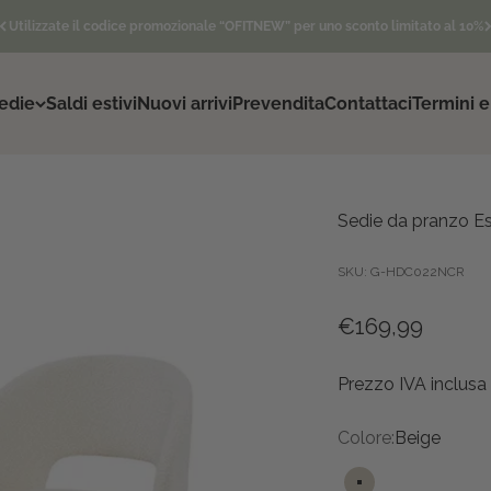
Utilizzate il codice promozionale “OFITNEW” per uno sconto limitato al 10%
sedie
Saldi estivi
Nuovi arrivi
Prevendita
Contattaci
Termini e
Sedie da pranzo Es
SKU: G-HDC022NCR
Prezzo scontat
€169,99
Prezzo IVA inclusa 
Colore:
Beige