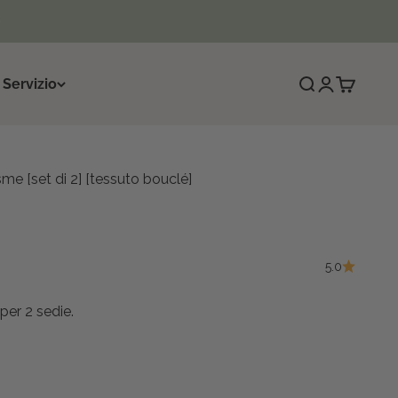
 Servizio
Cerca
Accedi
Carrello
me [set di 2] [tessuto bouclé]
o
5.0
per 2 sedie.