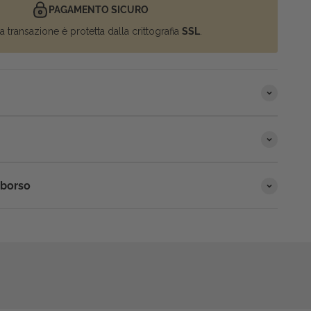
PAGAMENTO SICURO
a transazione è protetta dalla crittografia
SSL
.
mborso