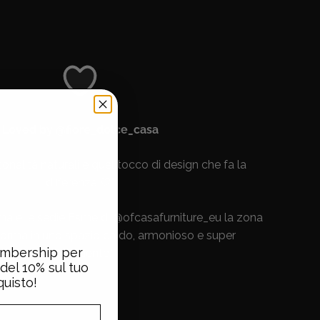
Loved by @fiore_dolce_casa
onalità naturali e quel tocco di design che fa la
differenza 🤍"
ma e le sedie Esme di @ofcasafurniture_eu la zona
forma in uno spazio caldo, armonioso e super
Membership per
accogliente."
del 10% sul tuo
uisto!