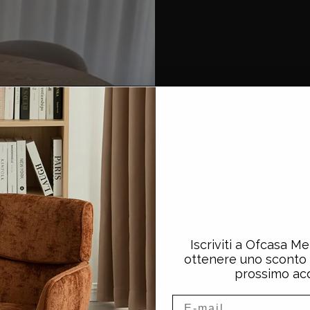
"Linee morbide, t
"Con il tavolo Gem
pranzo si tras
Iscriviti a Ofcasa 
ottenere uno sconto 
prossimo acq