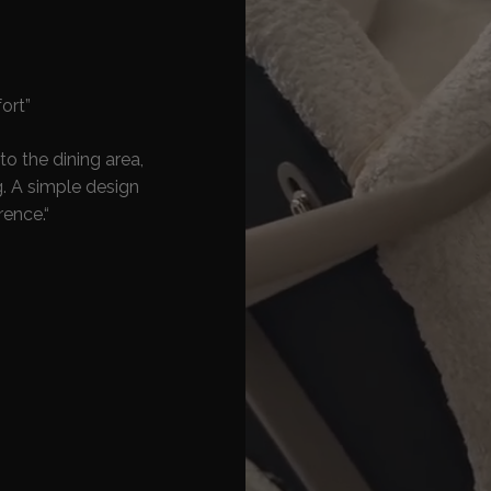
ort”
to the dining area,
. A simple design
rence.“