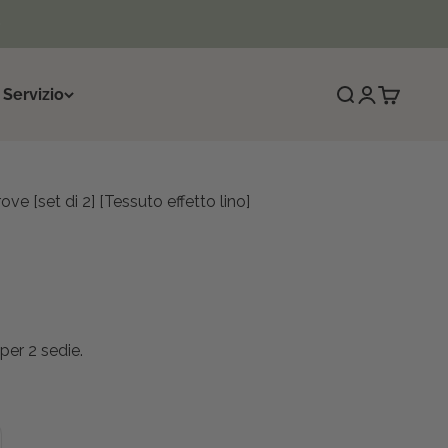
 Servizio
Cerca
Accedi
Carrello
ve [set di 2] [Tessuto effetto lino]
o
per 2 sedie.