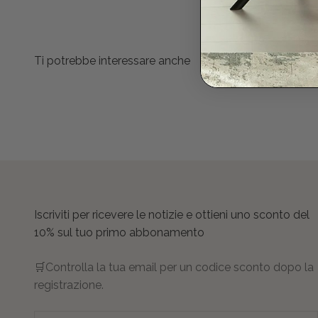
Iscriviti per ricevere le notizie e ottieni uno sconto del
10% sul tuo primo abbonamento
🛒Controlla la tua email per un codice sconto dopo la
registrazione.