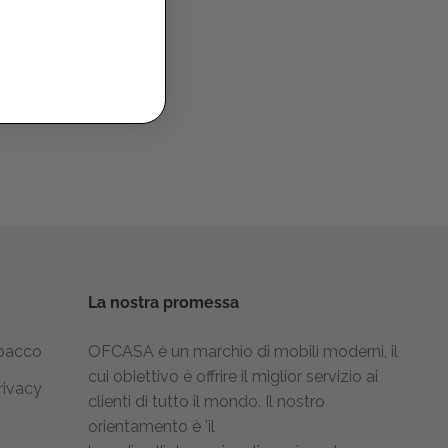
La nostra promessa
 pacco
OFCASA è un marchio di mobili moderni, il
cui obiettivo è offrire il miglior servizio ai
rivacy
clienti di tutto il mondo. Il nostro
orientamento è 'il