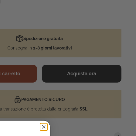
Spedizione gratuita
Consegna in
2-8 giorni lavorativi
 carrello
Acquista ora
PAGAMENTO SICURO
a transazione è protetta dalla crittografia
SSL
.