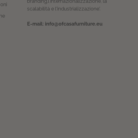
branding,l'internazionalizzazione, la
ioni
scalabilità e l'industrializzazione'.
one
E-mail: info@ofcasafurniture.eu