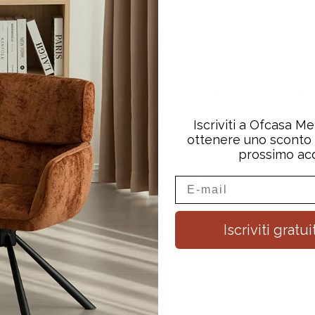
Spedizione
Restituzione e ri
Iscriviti a Ofcasa 
ottenere uno sconto 
prossimo acq
Recensioni Clienti
Sii il primo a scrivere una recensione
Iscriviti grat
Scrivi una recensione