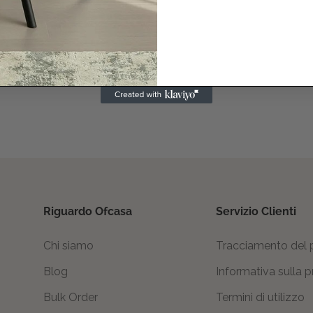
Riguardo Ofcasa
Servizio Clienti
Chi siamo
Tracciamento del
Blog
Informativa sulla p
Bulk Order
Termini di utilizzo