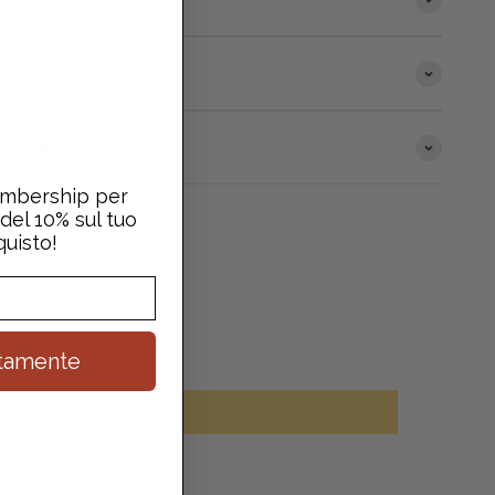
mborso
Membership per
del 10% sul tuo
uisto!
uitamente